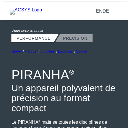
Aller
au
EN
DE
contenu
Vous avez le choix:
PERFORMANCE
PRECISION
Graver
/
Marquer
/
Structurer
/
Découper
/
Souder
PIRANHA
®
Un appareil polyvalent de
précision au format
compact
Le PIRANHA
maîtrise toutes les disciplines de
®
l’usinage laser. Avec son empreinte mince, il ne