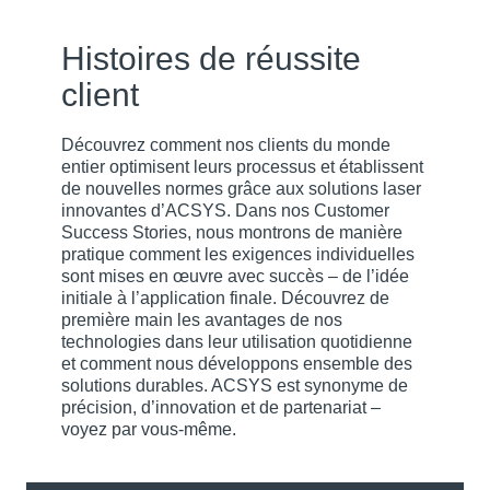
Histoires de réussite
client
Découvrez comment nos clients du monde
entier optimisent leurs processus et établissent
de nouvelles normes grâce aux solutions laser
innovantes d’ACSYS. Dans nos Customer
Success Stories, nous montrons de manière
pratique comment les exigences individuelles
sont mises en œuvre avec succès – de l’idée
initiale à l’application finale. Découvrez de
ACSYS x Stahlwille
première main les avantages de nos
technologies dans leur utilisation quotidienne
et comment nous développons ensemble des
solutions durables. ACSYS est synonyme de
Nikolas Meyer est le nouveau CSO d’ACSYS
précision, d’innovation et de partenariat –
Lasertechnik GmbH
voyez par vous-même.
En savoir plus