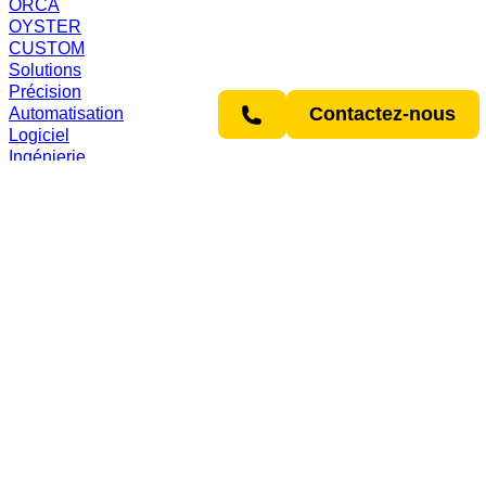
ORCA
OYSTER
CUSTOM
Solutions
Précision
Contactez-nous
Automatisation
Logiciel
Ingénierie
Secteurs d’activité
Mobilité
Technologie médicale
Construction de machines et d’outils
Monnaies & imprimés
Montres et bijoux
Procédure
Gravure
Marquer
Structurer
Soudage
Découpe
Service
Conseil en applications
Développement de processus