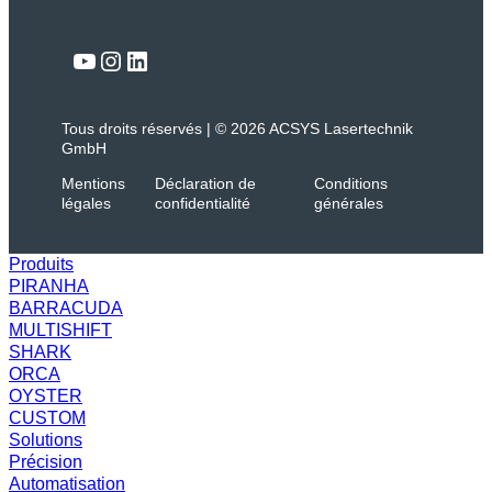
Lien
YouTube
Instagram
LinkedIn
Tous droits réservés | © 2026 ACSYS Lasertechnik
GmbH
Mentions
Déclaration de
Conditions
légales
confidentialité
générales
Produits
PIRANHA
BARRACUDA
MULTISHIFT
SHARK
ORCA
OYSTER
CUSTOM
Solutions
Précision
Automatisation