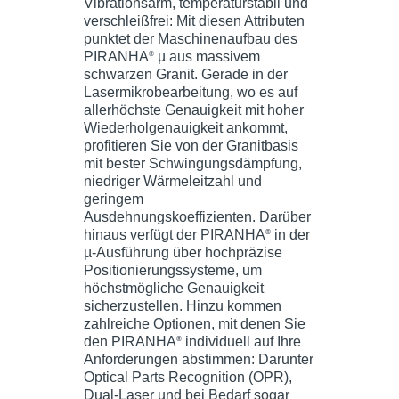
Vibrationsarm, temperaturstabil und
verschleißfrei: Mit diesen Attributen
punktet der Maschinenaufbau des
PIRANHA
µ aus massivem
®
schwarzen Granit. Gerade in der
Lasermikrobearbeitung, wo es auf
allerhöchste Genauigkeit mit hoher
Wiederholgenauigkeit ankommt,
profitieren Sie von der Granitbasis
mit bester Schwingungsdämpfung,
niedriger Wärmeleitzahl und
geringem
Ausdehnungskoeffizienten. Darüber
hinaus verfügt der PIRANHA
in der
®
µ-Ausführung über hochpräzise
Positionierungssysteme, um
höchstmögliche Genauigkeit
sicherzustellen. Hinzu kommen
zahlreiche Optionen, mit denen Sie
den PIRANHA
individuell auf Ihre
®
Anforderungen abstimmen: Darunter
Optical Parts Recognition (OPR),
Dual-Laser und bei Bedarf sogar