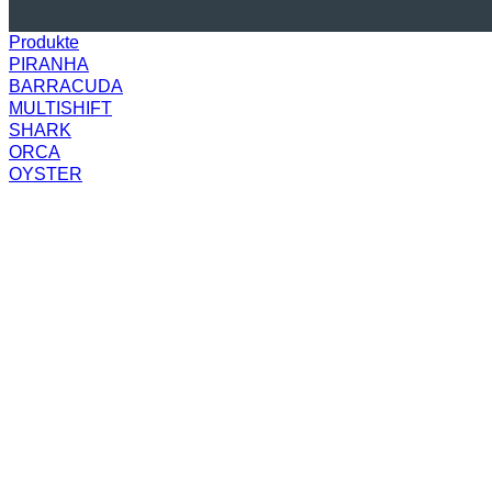
Produkte
PIRANHA
BARRACUDA
MULTISHIFT
SHARK
ORCA
OYSTER
CUSTOM
Lösungen
Präzision
Automatisierung
Software
Engineering
Branchen
Mobility
Medizintechnik
Maschinen- & Werkzeugbau
Münzen & Druckerzeugnisse
Uhren & Schmuck
Verfahren
Gravieren