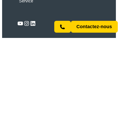
Service
Lien
YouTube
Instagram
LinkedIn
Contactez-nous
Tous droits réservés | © 2026 ACSYS Lasertechnik
GmbH
Mentions
Déclaration de
Conditions
légales
confidentialité
générales
Produits
PIRANHA
BARRACUDA
MULTISHIFT
SHARK
ORCA
OYSTER
CUSTOM
Solutions