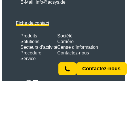
E-Mail:
info@acsys.de
Fiche de contact
Produits
Société
Solutions
Carrière
Secteurs d’activité
Centre d’information
Procédure
Contactez-nous
Service
Contactez-nous
Lien
YouTube
Instagram
LinkedIn
Tous droits réservés | © 2026 ACSYS Lasertechnik
GmbH
Mentions
Déclaration de
Conditions
légales
confidentialité
générales