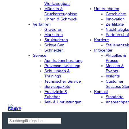
Werkzeugbau
Münzen &
Unternehmen
Druckerzeugnisse
Geschichte
Uhren & Schmuck
Innovation
Verfahren
Zertifikate
Gravieren
Nachhaltigke
Markieren
Partnerschaf
Strukturieren
Karriere
Schweißen
Stellenanzei
Schneiden
Infocenter
Service
Aktuelles &
Applikationsberatung
Presse
Prozessentwicklung
Messen &
Schulungen &
Events
Trainings
Insights
Technischer Service
Customer
Servicepakete
Success Stor
Ersatzteile &
Kontakt
Zubehör
Standorte
Auf- & Umrüstungen
Ansprechpar
Suchen