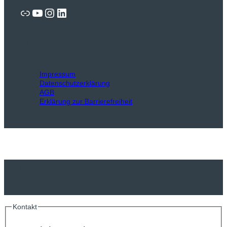
Link
YouTube
Instagram
LinkedIn
Alle Rechte vorbehalten | © 2026 ACSYS Lasertechnik
GmbH
Impressum
Datenschutzerklärung
AGB
Erklärung zur Barrierefreiheit
Haben Sie Fragen?
Wir helfen Ihnen gerne weiter.
Kontakt