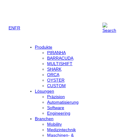
Zum
Inhalt
springen
EN
FR
Produkte
PIRANHA
BARRACUDA
MULTISHIFT
SHARK
ORCA
OYSTER
CUSTOM
Lösungen
Präzision
Automatisierung
Software
Engineering
Branchen
Mobility
Medizintechnik
Maschinen- &