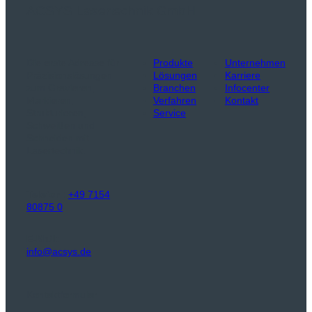
ACSYS Lasertechnik GmbH
Die erste Adresse für
Produkte
Unternehmen
Präzisionslösungen
Lösungen
Karriere
zum Gravieren,
Branchen
Infocenter
Markieren,
Verfahren
Kontakt
Strukturieren,
Service
Schweißen und
Schneiden mit
Lasertechnik.
Telefon:
+49 7154
80875 0
E-Mail:
info@acsys.de
Kontaktformular